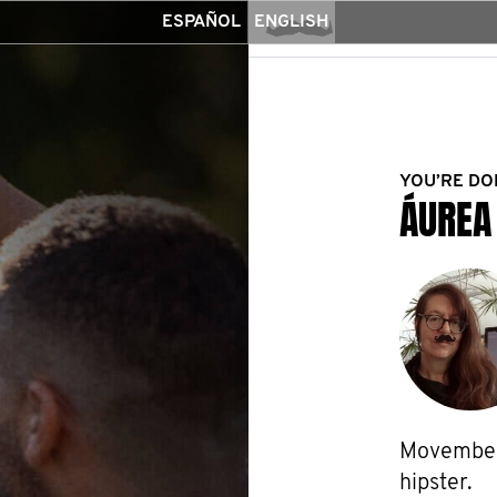
ESPAÑOL
ENGLISH
YOU’RE DO
ÁUREA
Movember
hipster.
