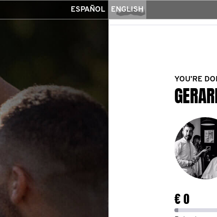
ESPAÑOL
ENGLISH
YOU’RE DO
GERAR
€ 0