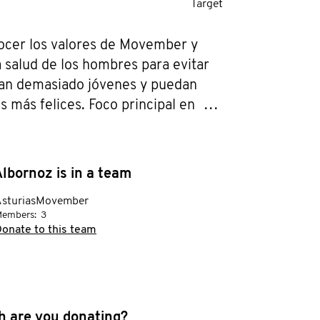
Target
ocer los valores de Movember y 
 salud de los hombres para evitar 
n demasiado jóvenes y puedan 
s más felices. Foco principal en 
ra el cáncer de próstata, cáncer 
 y salud mental-prevención del 
lbornoz is in a team
AsturiasMovember
embers:
3
onate to this team
 are you donating?