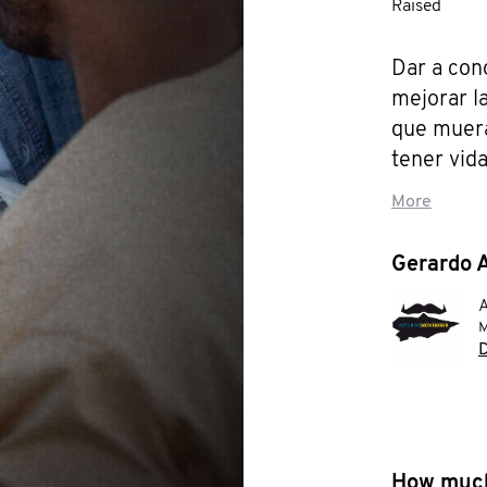
Raised
Dar a con
mejorar la
que muera
tener vida
lucha cont
More
testicular
suicidio.
Gerardo A
M
D
How much