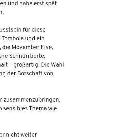
den und habe erst spät
n.
stsein für diese
e Tombola und ein
 die Movember Five,
sche Schnurrbärte,
lt – großartig! Die Wahl
ung der Botschaft von
er zusammenzubringen,
so sensibles Thema wie
r nicht weiter