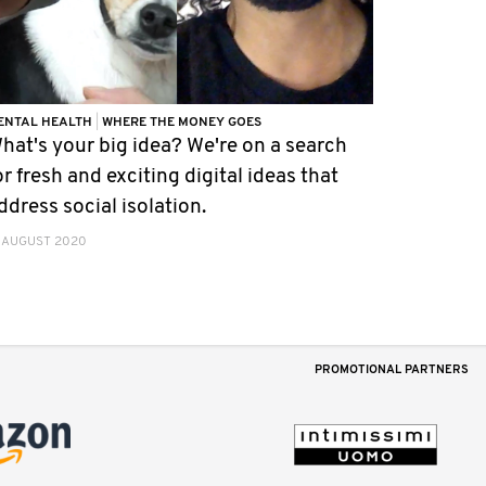
ENTAL HEALTH
|
WHERE THE MONEY GOES
hat's your big idea? We're on a search
or fresh and exciting digital ideas that
ddress social isolation.
 AUGUST 2020
PROMOTIONAL PARTNERS