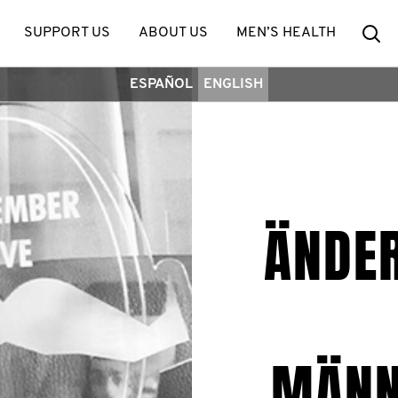
Se
SUPPORT US
ABOUT US
MEN’S HEALTH
ESPAÑOL
ENGLISH
ÄNDER
MÄNN