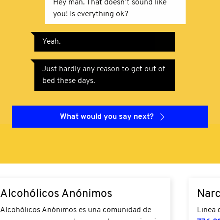
Hey man. That doesn’t sound like
you! Is everything ok?
Yeah.
Just hardly any reason to get out of
bed these days.
What would you say next?
Alcohólicos Anónimos
Narc
Alcohólicos Anónimos es una comunidad de
Linea 