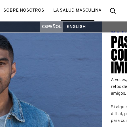
Bus
SOBRE NOSOTROS
LA SALUD MASCULINA
ESPAÑOL
ENGLISH
DA APO
PA
CO
IM
A veces
retos de
amigos.
Si algu
difícil,
para cui