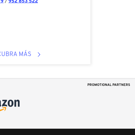
19
/
952 853 522
CUBRA MÁS
PROMOTIONAL PARTNERS