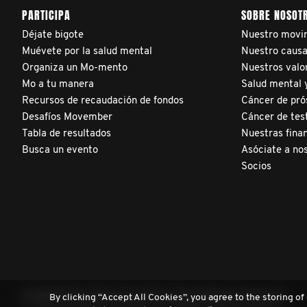
PARTICIPA
SOBRE NOSOT
Déjate bigote
Nuestro movi
Muévete por la salud mental
Nuestro caus
Organiza un Mo-mento
Nuestros valo
Mo a tu manera
Salud mental y
Recursos de recaudación de fondos
Cáncer de pró
Desafíos Movember
Cáncer de tes
Tabla de resultados
Nuestras fina
Busca un evento
Asóciate a no
Socios
By clicking “Accept All Cookies”, you agree to the storing of
© 2026 Movember Europe. Reservados todos los derechos