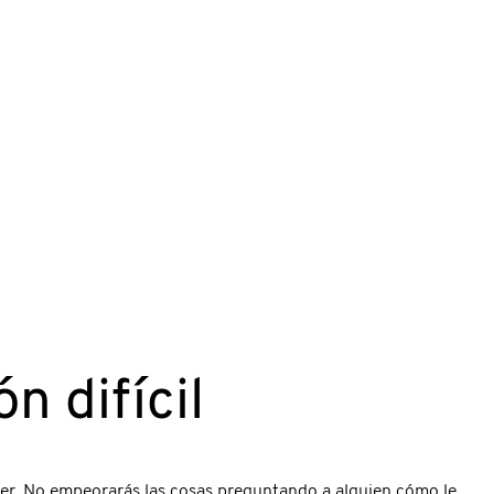
 difícil
acer. No empeorarás las cosas preguntando a alguien cómo le