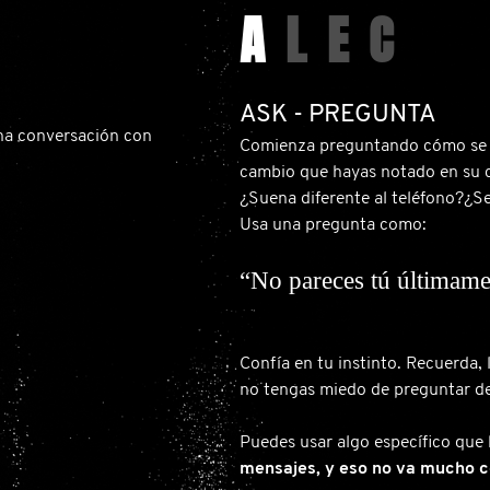
A
L
E
C
ASK - PREGUNTA
una conversación con
Comienza preguntando cómo se si
cambio que hayas notado en su 
¿Suena diferente al teléfono?¿Se
Usa una pregunta como:
“No pareces tú últimamen
Confía en tu instinto. Recuerda, 
no tengas miedo de preguntar d
Puedes usar algo específico qu
mensajes, y eso no va mucho c