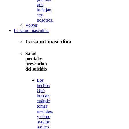
que
trabajan
con
nosotros.
Volver
La salud masculina
La salud masculina
Salud
mental y
prevención
del suicidio
Los
hechos
Qué
buscar,
cuándo
tomar
medidas,
y cómo
ayudar
a otros.