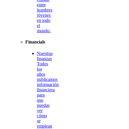
entre
hombres
jóvenes
en todo
el
mundo.
Financials
Nuestras
finanzas
Todos
los
años
publicamos
información
financiera
para
que
puedas
ver
cómo
se
emplean