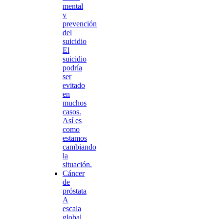
mental
y
prevención
del
suicidio
El
suicidio
podría
ser
evitado
en
muchos
casos.
Así es
como
estamos
cambiando
la
situación.
Cáncer
de
próstata
A
escala
global,