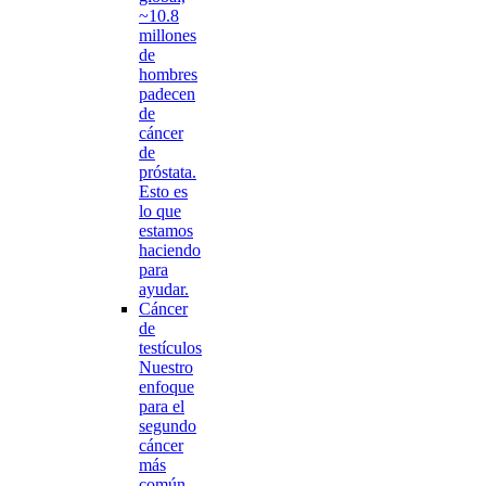
~10.8
millones
de
hombres
padecen
de
cáncer
de
próstata.
Esto es
lo que
estamos
haciendo
para
ayudar.
Cáncer
de
testículos
Nuestro
enfoque
para el
segundo
cáncer
más
común