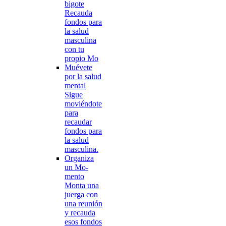
bigote
Recauda
fondos para
la salud
masculina
con tu
propio Mo
Muévete
por la salud
mental
Sigue
moviéndote
para
recaudar
fondos para
la salud
masculina.
Organiza
un Mo-
mento
Monta una
juerga con
una reunión
y recauda
esos fondos