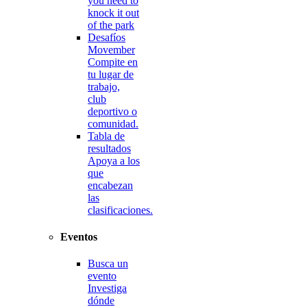
you need to
knock it out
of the park
Desafíos
Movember
Compite en
tu lugar de
trabajo,
club
deportivo o
comunidad.
Tabla de
resultados
Apoya a los
que
encabezan
las
clasificaciones.
Eventos
Busca un
evento
Investiga
dónde