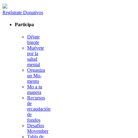
Regístrate
Donativos
Participa
Déjate
bigote
Muévete
por la
salud
mental
Organiza
un Mo-
mento
Mo a tu
manera
Recursos
de
recaudación
de
fondos
Desafíos
Movember
Tabla de