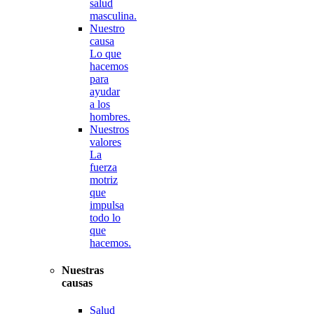
salud
masculina.
Nuestro
causa
Lo que
hacemos
para
ayudar
a los
hombres.
Nuestros
valores
La
fuerza
motriz
que
impulsa
todo lo
que
hacemos.
Nuestras
causas
Salud