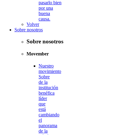
pasarlo bien
por una
buena
causa.
Volver
Sobre nosotros
Sobre nosotros
Movember
Nuestro
movimiento
Sobre
de la
institución
benéfica
líder
que
está
cambiando
el
panorama
de la