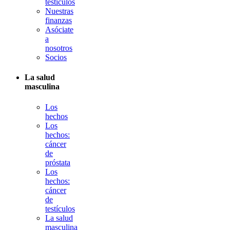
testículos
Nuestras
finanzas
Asóciate
a
nosotros
Socios
La salud
masculina
Los
hechos
Los
hechos:
cáncer
de
próstata
Los
hechos:
cáncer
de
testículos
La salud
masculina