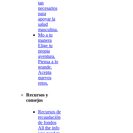
tan
necesarios
para
apoyar la
salud
masculina.
Mo a tu
manera
Elige tu
propia
aventura.
Piensa a lo
grande.
Acepta
nuevos
retos.
Recursos y
consejos
Recursos de
recaudación
de fondos
All the info