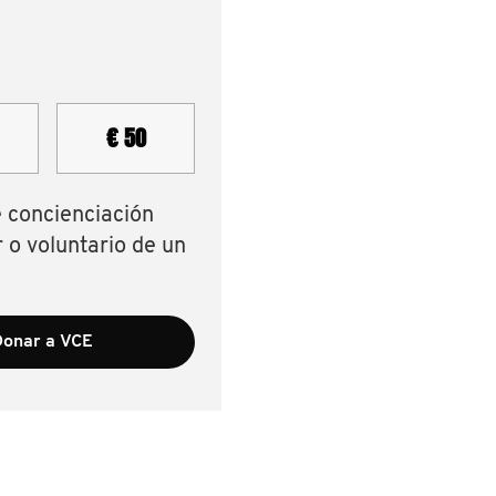
€ 50
e concienciación
 o voluntario de un
onar a VCE