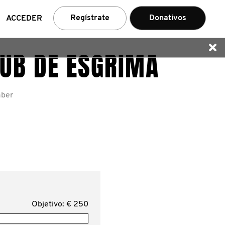
car
Regístrate
Donativos
ACCEDER
LUB DE ESGRIMA
mber
Objetivo: € 250