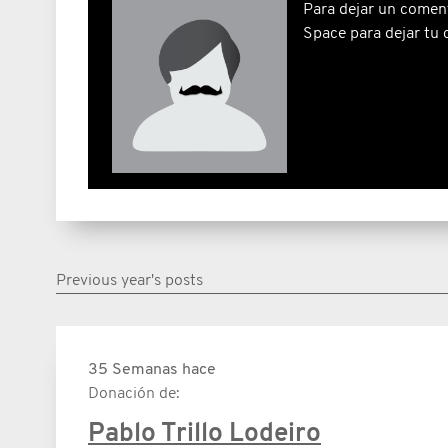
Para dejar un coment
Space para dejar tu 
Previous year's posts
35 Semanas hace
Donación de:
Pablo Trillo Lodeiro