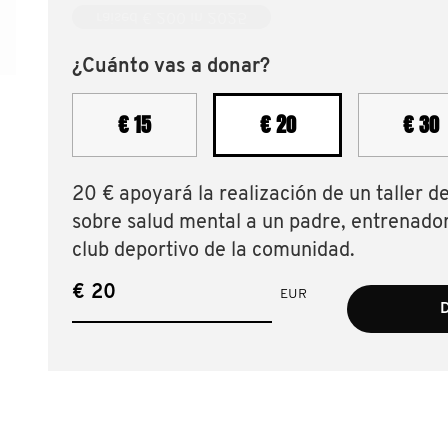
raised € 200 in 2025
¿Cuánto vas a donar?
€ 15
€ 20
€ 30
20 € apoyará la realización de un taller d
sobre salud mental a un padre, entrenador
club deportivo de la comunidad.
€
EUR
D