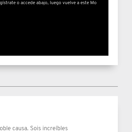
gístrate o accede abajo, luego vuelve a este Mo
oble causa. Sois increíbles