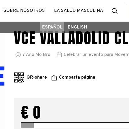
Bus
SOBRE NOSOTROS
LA SALUD MASCULINA
ESPAÑOL
ENGLISH
VCE VALLADOLID C
7
Año
Mo Bro
Celebrar un evento para Move
QR-share
Comparta página
€ 0