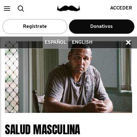
Main
Buscar
ACCEDER
menu
Regístrate
Donativos
ESPAÑOL
ENGLISH
SALUD MASCULINA